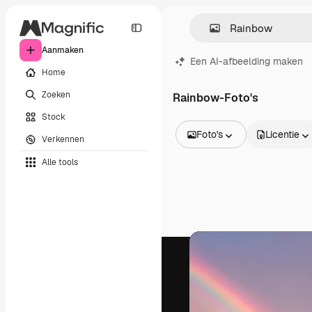
Aanmaken
Een AI-afbeelding maken
Home
Zoeken
Rainbow-Foto's
Stock
Foto's
Licentie
Verkennen
Alle afbeeldingen
Alle tools
Vectors
Illustraties
Foto's
PSD
Sjablonen
Mockups
Video's
Filmmateriaal
Dynamische afbeeldingen
Videosjablonen
Iconen
3D-modellen
Lettertypen