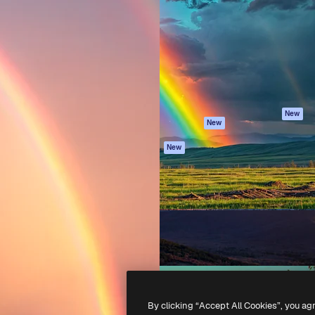
latform om je beste werk te
Spaces
Academy
dan 1 miljoen abonnees
AI-assistent
Documentatie
elingen, ondernemingen,
AI Image Generator
Ondersteuning
io's.
AI Video Generator
Algemene
voorwaarden
AI Voice Generator
Privacybeleid
Stockcontent
Originelen
MCP voor
New
New
Claude/ChatGPT
Cookiebeleid
Agenten
Vertrouwenscent
New
API
Partners
Mobiele app
Onderneming
Alle Magnific-tools
-
2026
Freepik Company S.L.U.
Alle rechten voorbehouden
.
By clicking “Accept All Cookies”, you ag