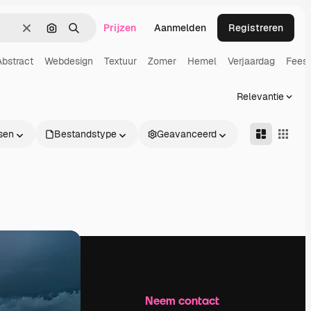
Prijzen
Aanmelden
Registreren
Wissen
Zoeken op afbeelding
Zoeken
Abstract
Webdesign
Textuur
Zomer
Hemel
Verjaardag
Feest
Relevantie
sen
Bestandstype
Geavanceerd
Bedrijf
Neem contact