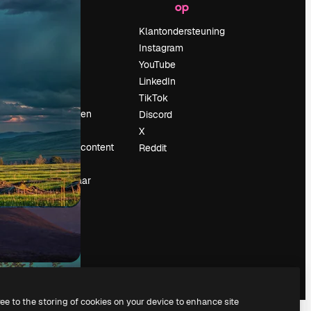
op
Prijzen
Over ons
Klantondersteuning
Reviews
Instagram
Vacatures
YouTube
Zoektrends
LinkedIn
Blog
TikTok
Evenementen
Discord
Slidesgo
X
rum
Verkoop je content
Reddit
Perszaal
Op zoek naar
magnific.ai
ree to the storing of cookies on your device to enhance site