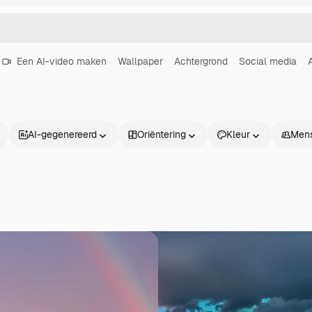
Een AI-video maken
Wallpaper
Achtergrond
Social media
AI-gegenereerd
Oriëntering
Kleur
Men
Producten
Aan de slag