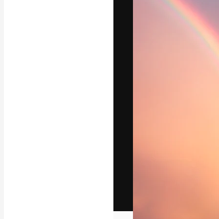
Het creatieve p
creëren. Meer 
onder creatiev
bureaus en stud
Nederlands
Copyright © 2010