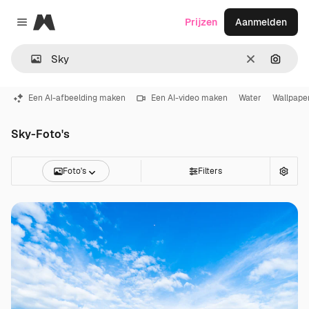
Magnific
Prijzen
Aanmelden
Close menu
Wissen
Zoeken
Een AI-afbeelding maken
Een AI-video maken
Water
Wallpape
Sky-Foto's
Foto's
Filters