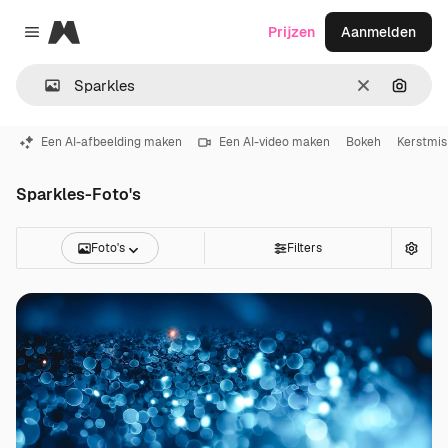
Magnific
Prijzen
Aanmelden
Close menu
Wissen
Zoeken
Een AI-afbeelding maken
Een AI-video maken
Bokeh
Kerstmis
Sparkles-Foto's
Foto's
Filters