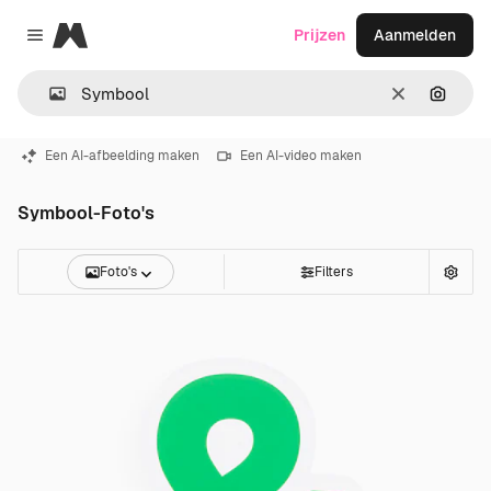
Magnific
Prijzen
Aanmelden
Close menu
Wissen
Zoeken
Een AI-afbeelding maken
Een AI-video maken
Symbool-Foto's
Foto's
Filters