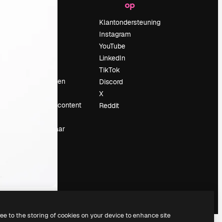
op
Prijzen
Over ons
Klantondersteuning
Reviews
Instagram
Vacatures
YouTube
Zoektrends
LinkedIn
Blog
TikTok
Evenementen
Discord
Slidesgo
X
rum
Verkoop je content
Reddit
Perszaal
Op zoek naar
magnific.ai
ree to the storing of cookies on your device to enhance site