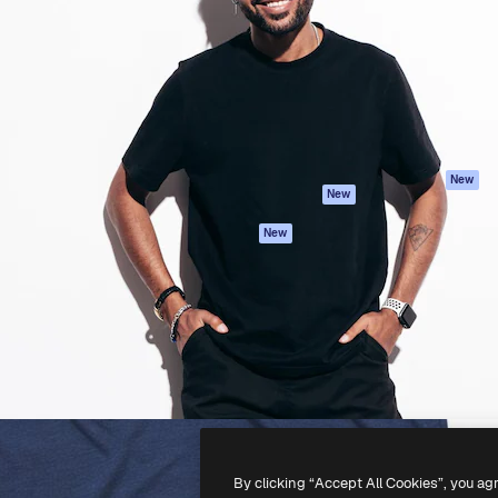
latform om je beste werk te
Spaces
Academy
dan 1 miljoen abonnees
AI-assistent
Documentatie
elingen, ondernemingen,
AI Image Generator
Ondersteuning
io's.
AI Video Generator
Algemene
voorwaarden
AI Voice Generator
Privacybeleid
Stockcontent
Originelen
MCP voor
New
New
Claude/ChatGPT
Cookiebeleid
Agenten
Vertrouwenscent
New
API
Partners
Mobiele app
Onderneming
Alle Magnific-tools
-
2026
Freepik Company S.L.U.
Alle rechten voorbehouden
.
By clicking “Accept All Cookies”, you ag