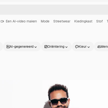
Een AI-video maken
Mode
Streetwear
Kledingkast
Stof
AI-gegenereerd
Oriëntering
Kleur
Men
Producten
Aan de slag