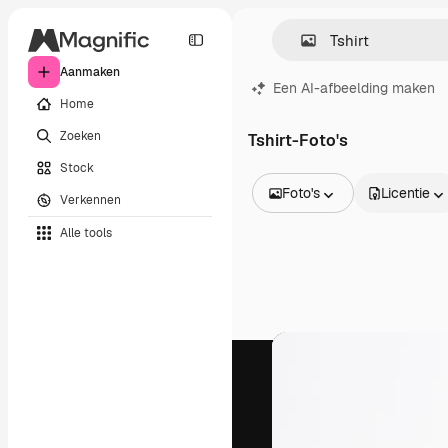
Aanmaken
Een AI-afbeelding maken
Home
Zoeken
Tshirt-Foto's
Stock
Foto's
Licentie
Verkennen
Alle afbeeldingen
Alle tools
Vectors
Illustraties
Foto's
PSD
Sjablonen
Mockups
Video's
Filmmateriaal
Dynamische afbeeldingen
Videosjablonen
Iconen
3D-modellen
Lettertypen