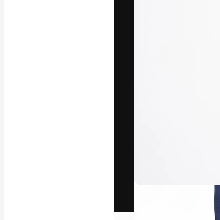
Het creatieve p
creëren. Meer 
onder creatiev
bureaus en stud
Nederlands
Copyright © 2010