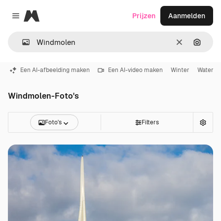
Magnific
Prijzen
Aanmelden
Close menu
Wissen
Zoeken
Een AI-afbeelding maken
Een AI-video maken
Winter
Water
Windmolen-Foto's
Foto's
Filters