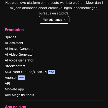
Het creatieve platform om je beste werk te creëren. Meer dan 1
miljoen abonnees onder creatievelingen, ondernemingen,
bureaus en studio's.
Nederlands
Producten
Spaces
AI-assistent
AI Image Generator
AI Video Generator
AI Voice Generator
Stockcontent
MCP voor Claude/ChatGPT
New
Agenten
New
API
Mobiele app
Alle Magnific-tools
Aan de slag