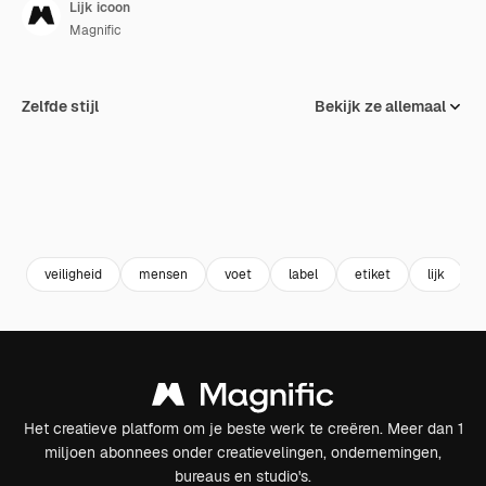
Lijk icoon
Magnific
Zelfde stijl
Bekijk ze allemaal
veiligheid
mensen
voet
label
etiket
lijk
Het creatieve platform om je beste werk te creëren. Meer dan 1
miljoen abonnees onder creatievelingen, ondernemingen,
bureaus en studio's.