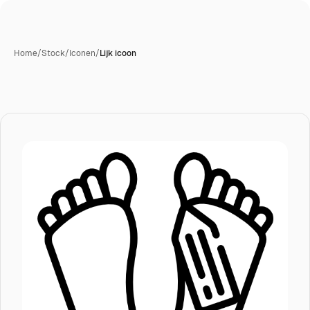
Home
/
Stock
/
Iconen
/
Lijk icoon