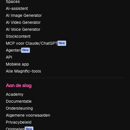
Spaces
AI-assistent
AI Image Generator
AI Video Generator
AI Voice Generator
Stockcontent
MCP voor Claude/ChatGPT
New
Agenten
New
API
Mobiele app
Alle Magnific-tools
Aan de slag
Academy
Documentatie
Ondersteuning
Algemene voorwaarden
Privacybeleid
Originelen
New