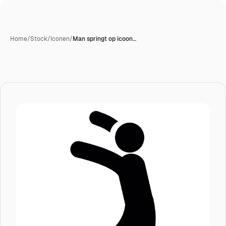
Home
/
Stock
/
Iconen
/
Man springt op icoon…