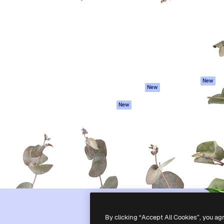
latform om je beste werk te
Spaces
Academy
dan 1 miljoen abonnees
AI-assistent
Documentatie
elingen, ondernemingen,
AI Image Generator
Ondersteuning
io's.
AI Video Generator
Algemene
voorwaarden
AI Voice Generator
Privacybeleid
Stockcontent
Originelen
MCP voor
New
New
Claude/ChatGPT
Cookiebeleid
Agenten
Vertrouwenscent
New
API
Partners
Mobiele app
Onderneming
Alle Magnific-tools
-
2026
Freepik Company S.L.U.
Alle rechten voorbehouden
.
By clicking “Accept All Cookies”, you ag