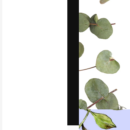
Het creatieve p
creëren. Meer 
onder creatiev
bureaus en stud
Nederlands
Copyright © 2010