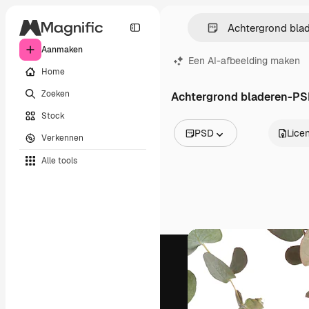
Aanmaken
Een AI-afbeelding maken
Home
Zoeken
Achtergrond bladeren-PS
Stock
PSD
Licen
Verkennen
Alle afbeeldingen
Alle tools
Vectors
Illustraties
Foto's
PSD
Sjablonen
Mockups
Video's
Filmmateriaal
Dynamische afbeeldingen
Videosjablonen
Iconen
3D-modellen
Lettertypen