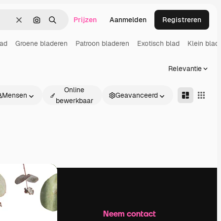
Prijzen
Aanmelden
Registreren
Wissen
Zoeken op afbeelding
Zoeken
ad
Groene bladeren
Patroon bladeren
Exotisch blad
Klein blad
Relevantie
Online
Mensen
Geavanceerd
bewerkbaar
Bedrijf
Neem contact