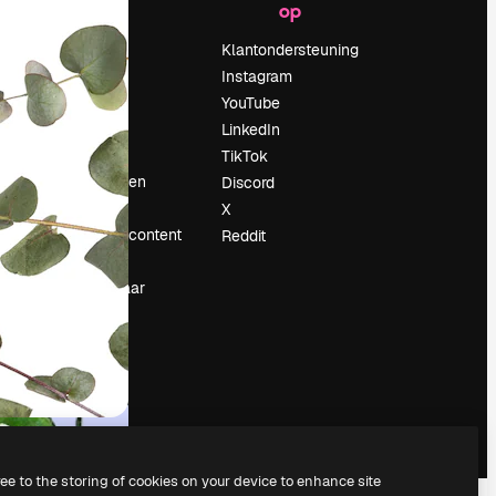
op
Prijzen
Over ons
Klantondersteuning
Reviews
Instagram
Vacatures
YouTube
Zoektrends
LinkedIn
Blog
TikTok
Evenementen
Discord
Slidesgo
X
rum
Verkoop je content
Reddit
Perszaal
Op zoek naar
magnific.ai
ree to the storing of cookies on your device to enhance site