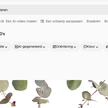
Een AI-video maken
Een ontwerp aanpassen
Bladeren
Bl
D's
tie
AI-gegenereerd
Oriëntering
Kleur
Producten
Aan de slag