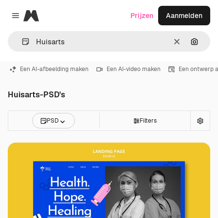
Magnific
Prijzen
Aanmelden
Close menu
Wissen
Zoeken
Een AI-afbeelding maken
Een AI-video maken
Een ontwerp 
Huisarts-PSD's
PSD
Filters