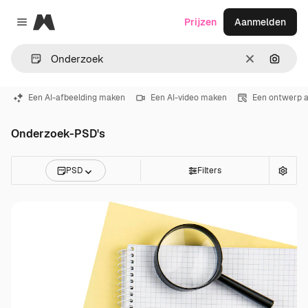
Magnific
Prijzen
Aanmelden
Close menu
Wissen
Zoeken
Een AI-afbeelding maken
Een AI-video maken
Een ontwerp 
Onderzoek-PSD's
PSD
Filters