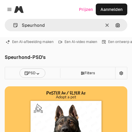
Magnific
Prijzen
Aanmelden
Close menu
Wissen
Zoeken
Een AI-afbeelding maken
Een AI-video maken
Een ontwerp 
Speurhond-PSD's
PSD
Filters