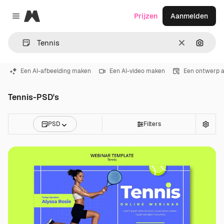
Magnific
Prijzen
Aanmelden
Close menu
Wissen
Zoeken
Een AI-afbeelding maken
Een AI-video maken
Een ontwerp 
Tennis-PSD's
PSD
Filters