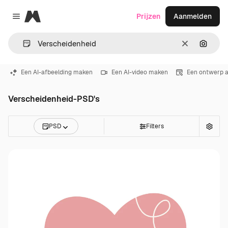
Magnific
Prijzen
Aanmelden
Close menu
Wissen
Zoeken
Een AI-afbeelding maken
Een AI-video maken
Een ontwerp 
Verscheidenheid-PSD's
PSD
Filters