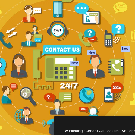
latform om je beste werk te
Spaces
Academy
dan 1 miljoen abonnees
AI-assistent
Documentatie
elingen, ondernemingen,
AI Image Generator
Ondersteuning
io's.
AI Video Generator
Algemene
voorwaarden
AI Voice Generator
Privacybeleid
Stockcontent
Originelen
MCP voor
New
New
Claude/ChatGPT
Cookiebeleid
Agenten
Vertrouwenscent
New
API
Partners
Mobiele app
Onderneming
Alle Magnific-tools
-
2026
Freepik Company S.L.U.
Alle rechten voorbehouden
.
By clicking “Accept All Cookies”, you ag