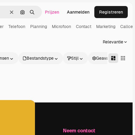
Prijzen
Aanmelden
Registreren
Wissen
Zoeken op afbeelding
Zoeken
er
Telefoon
Planning
Microfoon
Contact
Marketing
Callcen
Relevantie
nsen
Bestandstype
Stijl
Geavanceerd
Bedrijf
Neem contact