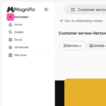
Aanmaken
Een AI-afbeelding maken
Home
Zoeken
Customer service-Vector
Stock
Vectors
Licentie
Verkennen
Alle afbeeldingen
Alle tools
Vectors
Illustraties
Foto's
PSD
Sjablonen
Mockups
Video's
Filmmateriaal
Dynamische afbeeldingen
Videosjablonen
Iconen
3D-modellen
Lettertypen