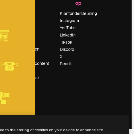
op
Prijzen
Over ons
Klantondersteuning
Reviews
Instagram
Vacatures
YouTube
Zoektrends
LinkedIn
Blog
TikTok
Evenementen
Discord
Slidesgo
X
rum
Verkoop je content
Reddit
Perszaal
Op zoek naar
magnific.ai
ree to the storing of cookies on your device to enhance site