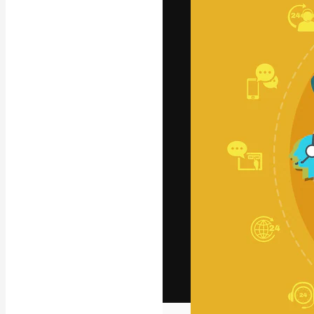
Het creatieve p
creëren. Meer 
onder creatiev
bureaus en stud
Nederlands
Copyright © 2010