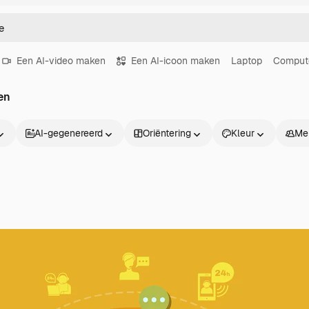
Een AI-video maken
Een AI-icoon maken
Laptop
Comput
en
AI-gegenereerd
Oriëntering
Kleur
Me
Producten
Aan de slag