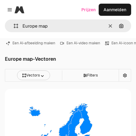
Magnific
Prijzen
Aanmelden
Close menu
Wissen
Zoeken
Een AI-afbeelding maken
Een AI-video maken
Een AI-icoon 
Europe map-Vectoren
Vectors
Filters