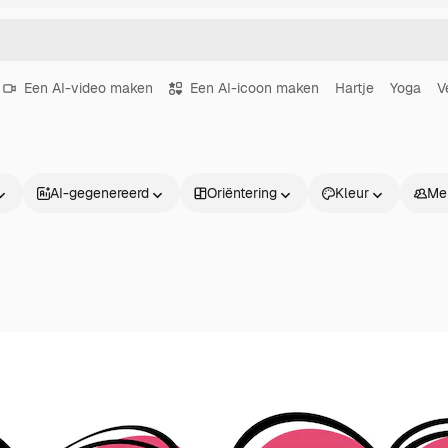
Een AI-video maken
Een AI-icoon maken
Hartje
Yoga
V
AI-gegenereerd
Oriëntering
Kleur
Me
Producten
Aan de slag