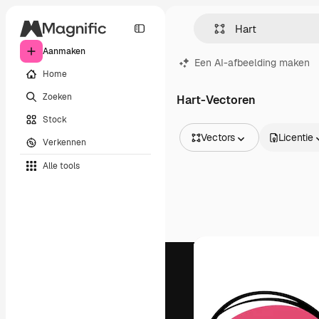
Aanmaken
Een AI-afbeelding maken
Home
Zoeken
Hart-Vectoren
Stock
Vectors
Licentie
Verkennen
Alle afbeeldingen
Alle tools
Vectors
Illustraties
Foto's
PSD
Sjablonen
Mockups
Video's
Filmmateriaal
Dynamische afbeeldingen
Videosjablonen
Iconen
3D-modellen
Lettertypen