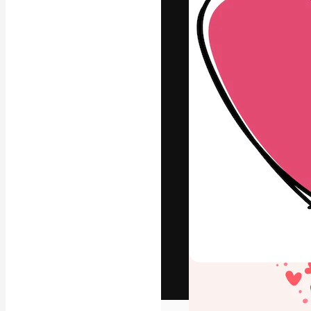
Het creatieve p
creëren. Meer 
onder creatiev
bureaus en stud
Nederlands
Copyright © 2010