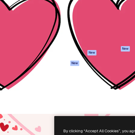
latform om je beste werk te
Spaces
Academy
dan 1 miljoen abonnees
AI-assistent
Documentatie
elingen, ondernemingen,
AI Image Generator
Ondersteuning
io's.
AI Video Generator
Algemene
voorwaarden
AI Voice Generator
Privacybeleid
Stockcontent
Originelen
MCP voor
New
New
Claude/ChatGPT
Cookiebeleid
Agenten
Vertrouwenscent
New
API
Partners
Mobiele app
Onderneming
Alle Magnific-tools
-
2026
Freepik Company S.L.U.
Alle rechten voorbehouden
.
By clicking “Accept All Cookies”, you ag