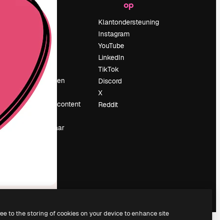
op
Prijzen
Over ons
Klantondersteuning
Reviews
Instagram
Vacatures
YouTube
Zoektrends
LinkedIn
Blog
TikTok
Evenementen
Discord
Slidesgo
X
rum
Verkoop je content
Reddit
Perszaal
Op zoek naar
magnific.ai
ree to the storing of cookies on your device to enhance site