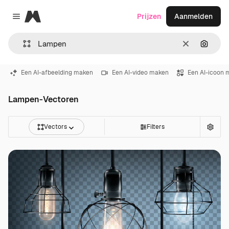
Magnific
Prijzen
Aanmelden
Close menu
Wissen
Zoeken
Een AI-afbeelding maken
Een AI-video maken
Een AI-icoon 
Lampen-Vectoren
Vectors
Filters