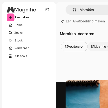
Aanmaken
Een AI-afbeelding maken
Home
Zoeken
Marokko-Vectoren
Stock
Vectors
Licentie
Verkennen
Alle afbeeldingen
Alle tools
Vectors
Illustraties
Foto's
PSD
Sjablonen
Mockups
Video's
Filmmateriaal
Dynamische afbeeldingen
Videosjablonen
Iconen
3D-modellen
Lettertypen