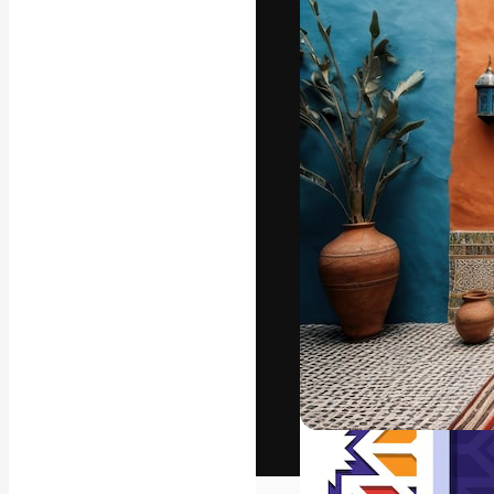
Het creatieve p
creëren. Meer 
onder creatiev
bureaus en stud
Nederlands
Copyright © 2010