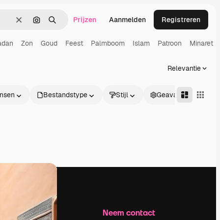
Prijzen
Aanmelden
Registreren
Wissen
Zoeken op afbeelding
Zoeken
adan
Zon
Goud
Feest
Palmboom
Islam
Patroon
Minaret
Relevantie
nsen
Bestandstype
Stijl
Geavanceerd
Bedrijf
Neem contact