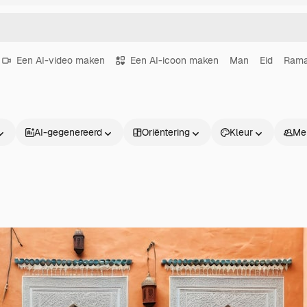
Een AI-video maken
Een AI-icoon maken
Man
Eid
Ram
AI-gegenereerd
Oriëntering
Kleur
Me
Producten
Aan de slag