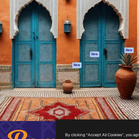
latform om je beste werk te
Spaces
Academy
dan 1 miljoen abonnees
AI-assistent
Documentatie
elingen, ondernemingen,
AI Image Generator
Ondersteuning
io's.
AI Video Generator
Algemene
voorwaarden
AI Voice Generator
Privacybeleid
Stockcontent
Originelen
MCP voor
New
New
Claude/ChatGPT
Cookiebeleid
Agenten
Vertrouwenscent
New
API
Partners
Mobiele app
Onderneming
Alle Magnific-tools
-
2026
Freepik Company S.L.U.
Alle rechten voorbehouden
.
By clicking “Accept All Cookies”, you ag