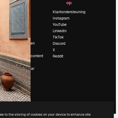
op
Prijzen
Over ons
Klantondersteuning
Reviews
Instagram
Vacatures
YouTube
Zoektrends
LinkedIn
Blog
TikTok
Evenementen
Discord
Slidesgo
X
rum
Verkoop je content
Reddit
Perszaal
Op zoek naar
magnific.ai
ree to the storing of cookies on your device to enhance site