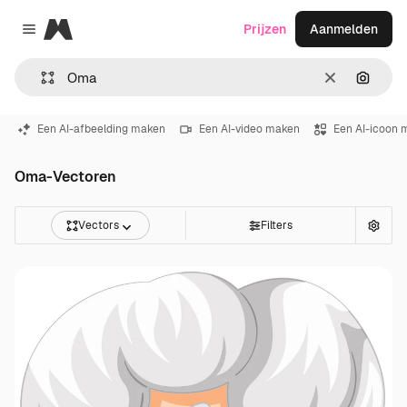
Magnific
Prijzen
Aanmelden
Close menu
Wissen
Zoeken
Een AI-afbeelding maken
Een AI-video maken
Een AI-icoon 
Oma-Vectoren
Vectors
Filters