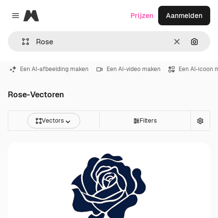
Magnific
Prijzen
Aanmelden
Close menu
Wissen
Zoeken
Een AI-afbeelding maken
Een AI-video maken
Een AI-icoon 
Rose-Vectoren
Vectors
Filters