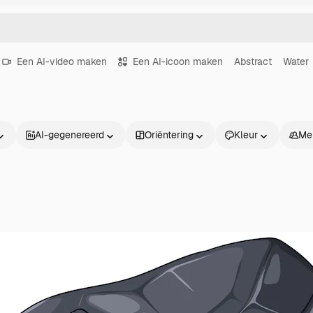
Een AI-video maken
Een AI-icoon maken
Abstract
Water
AI-gegenereerd
Oriëntering
Kleur
Me
Producten
Aan de slag