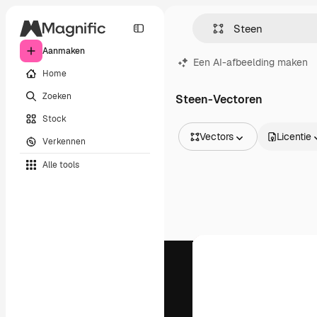
Aanmaken
Een AI-afbeelding maken
Home
Zoeken
Steen-Vectoren
Stock
Vectors
Licentie
Verkennen
Alle afbeeldingen
Alle tools
Vectors
Illustraties
Foto's
PSD
Sjablonen
Mockups
Video's
Filmmateriaal
Dynamische afbeeldingen
Videosjablonen
Iconen
3D-modellen
Lettertypen