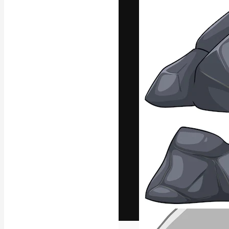
Het creatieve p
creëren. Meer 
onder creatiev
bureaus en stud
Nederlands
Copyright © 2010