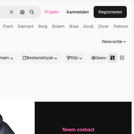
Prijzen
Aanmelden
Registreren
Wissen
Zoeken op afbeelding
Zoeken
Plant
Diamant
Berg
Bloem
Blad
Goud
Zilver
Patroon
Relevantie
nsen
Bestandstype
Stijl
Geavanceerd
Bedrijf
Neem contact