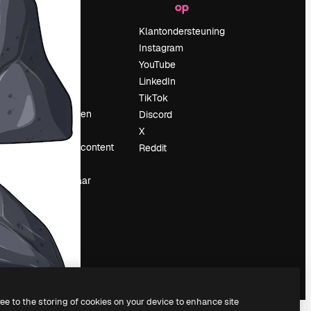
op
Prijzen
Over ons
Klantondersteuning
Reviews
Instagram
Vacatures
YouTube
Zoektrends
LinkedIn
Blog
TikTok
Evenementen
Discord
Slidesgo
X
rum
Verkoop je content
Reddit
Perszaal
Op zoek naar
magnific.ai
ree to the storing of cookies on your device to enhance site