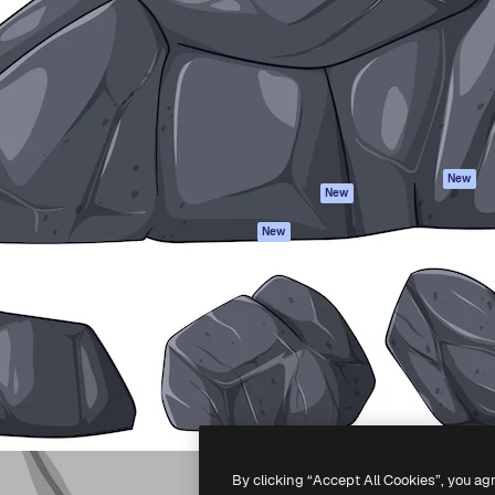
latform om je beste werk te
Spaces
Academy
dan 1 miljoen abonnees
AI-assistent
Documentatie
elingen, ondernemingen,
AI Image Generator
Ondersteuning
io's.
AI Video Generator
Algemene
voorwaarden
AI Voice Generator
Privacybeleid
Stockcontent
Originelen
MCP voor
New
New
Claude/ChatGPT
Cookiebeleid
Agenten
Vertrouwenscent
New
API
Partners
Mobiele app
Onderneming
Alle Magnific-tools
-
2026
Freepik Company S.L.U.
Alle rechten voorbehouden
.
By clicking “Accept All Cookies”, you ag