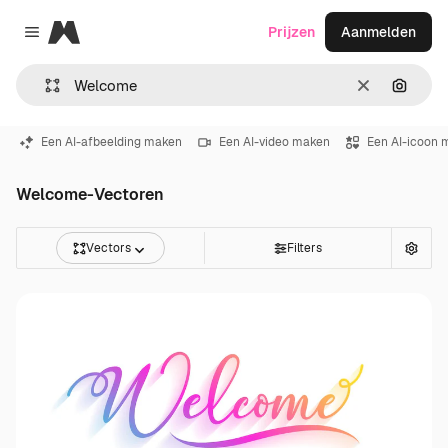
Magnific
Prijzen
Aanmelden
Close menu
Wissen
Zoeken
Een AI-afbeelding maken
Een AI-video maken
Een AI-icoon 
Welcome-Vectoren
Vectors
Filters