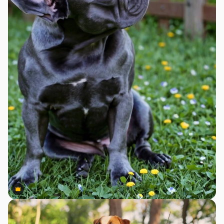
Premium
Premium