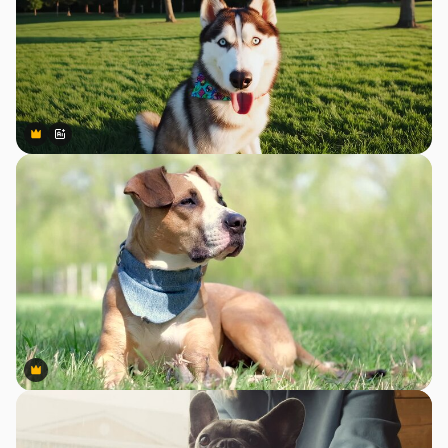
Premium
Premium
Gegenereerd door AI
Premium
Premium