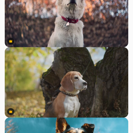
Premium
Premium
Premium
Premium