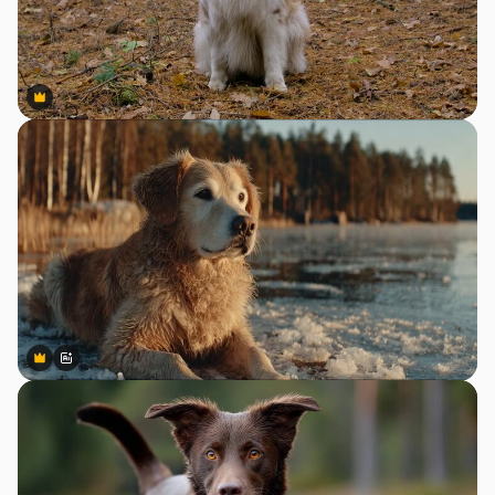
Premium
Premium
Premium
Premium
Gegenereerd door AI