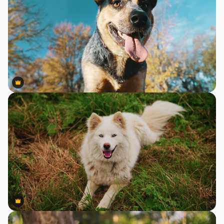
Premium
Premium
Premium
Premium