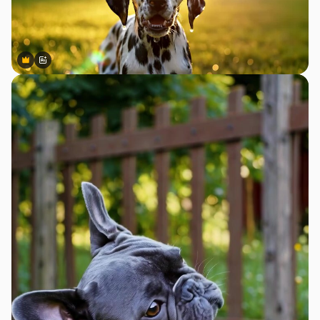
Premium
Premium
Gegenereerd door AI