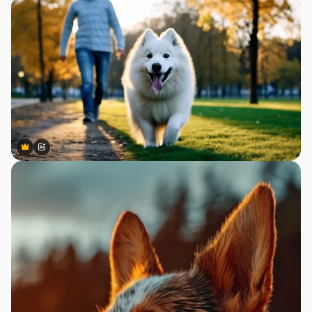
Premium
Premium
Gegenereerd door AI