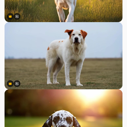
Premium
Premium
Gegenereerd door AI
Premium
Premium
Gegenereerd door AI