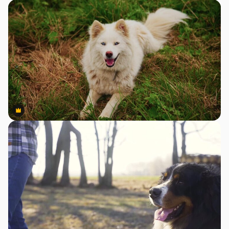
Premium
Premium