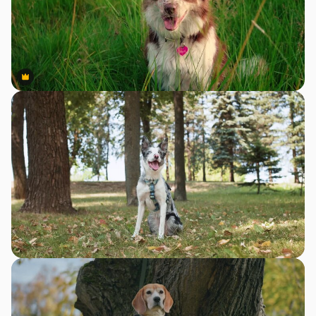
Premium
Premium