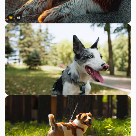
Premium
Premium
Gegenereerd door AI