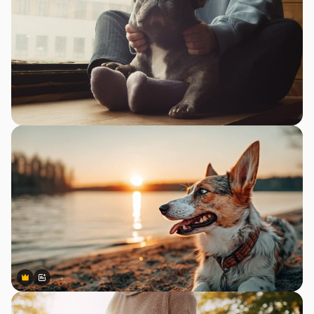
Premium
Premium
Gegenereerd door AI