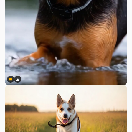
Premium
Premium
Gegenereerd door AI