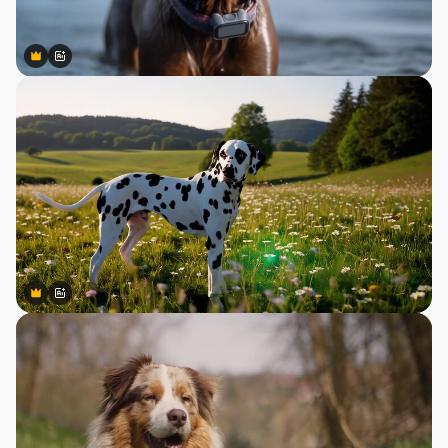
Premium
Premium
Gegenereerd door AI
Premium
Premium
Gegenereerd door AI