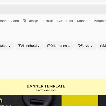
enerert video
Design
Tekstur
Lys
Filter
Mønster
Magasi
atelse
AI-innhold
Orientering
Farge
M
Produkter
Kom i gang