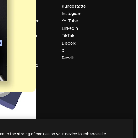
Prising
Kundestøtte
Om oss
Instagram
Anmeldelser
YouTube
Karrierer
LinkedIn
ring
Søketrender
TikTok
Blogg
Discord
d
Hendelser
X
ler
Slidesgo
Reddit
Selg innhold
Presserom
Leter etter
magnific.ai
ree to the storing of cookies on your device to enhance site