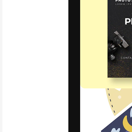
Den kreative pla
beste arbeid. M
blant kreative, 
Norsk bokm
Copyright © 2010