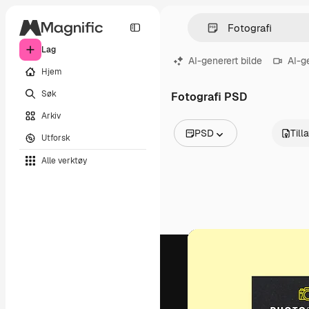
Lag
AI-generert bilde
AI-g
Hjem
Søk
Fotografi PSD
Arkiv
PSD
Till
Utforsk
Alle bilder
Alle verktøy
Vektorer
Illustrasjoner
Bilder
PSD
Maler
Mockups
Videoer
Opptak
Bevegelsesgrafikk
Videomaler
Ikoner
3D-modeller
Skrifter