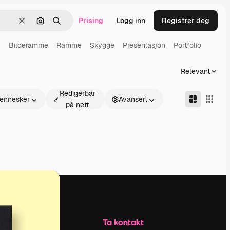
Prising
Logg inn
Registrer deg
Slett
Søk etter bilde
Søk
n
Bilderamme
Ramme
Skygge
Presentasjon
Portfolio
Relevant
Redigerbar
ennesker
Avansert
på nett
Selskap
Ta kontakt