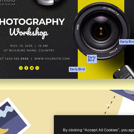
ttformen for å lede ditt
Spaces
Academy
er enn 1 million abonnenter
AI-assistent
Dokumentasjon
selskaper, byråer og studioer.
AI Image Generator
Support
ål
AI-videogenerator
Vilkår for bruk
AI-
Personvernerklæ
stemmegenerator
Originaler
Early Bir
Arkivinnhold
Retningslinjer for
MCP for
informasjonskaps
Early
Bird
Claude/ChatGPT
Tillitssenter
Agenter
Early Bird
Affiliates
API
For bedrifter
Mobilapp
Alle Magnific-
verktøy
-
2026
Freepik Company S.L.U.
Alle rettigheter forbeholdt
.
By clicking “Accept All Cookies”, you ag