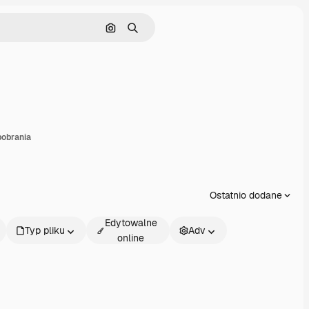
Szukaj według obrazu
Szukaj
dostępnij
obrania
Ostatnio dodane
Edytowalne
Typ pliku
Adv
online