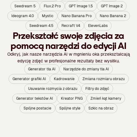
Seedream 5
Flux.2 Pro
GPT Image 1.5
GPT Image 2
Ideogram 4.0
Mystic
Nano Banana Pro
Nano Banana 2
Seedream 4.5
Recraft V4
ElevenLabs
Przekształć swoje zdjęcia za
pomocą narzędzi do edycji AI
Odkryj, jak nasze narzędzia AI w mgnieniu oka przekształcają
edycję zdjęć w profesjonalne rezultaty bez wysiłku.
Generator tła AI
Narzędzie do zmiany tła AI
Generator grafiki AI
Kadrowanie
Zmiana rozmiaru obrazu
Usuwanie rozmycia z obrazu
Filtry do zdjęć
Generator tekstów AI
Kreator PNG
Zmień kąt kamery
Spójne postacie
Spójne style
Szkic na obraz