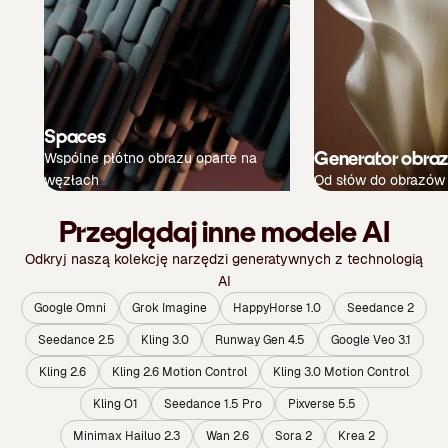
Spaces
Generator obra
Wspólne płótno obrazu oparte na
węzłach
Od słów do obrazów
Przeglądaj inne modele AI
Odkryj naszą kolekcję narzędzi generatywnych z technologią
AI
Google Omni
Grok Imagine
HappyHorse 1.0
Seedance 2
Seedance 2.5
Kling 3.0
Runway Gen 4.5
Google Veo 3.1
Kling 2.6
Kling 2.6 Motion Control
Kling 3.0 Motion Control
Kling O1
Seedance 1.5 Pro
Pixverse 5.5
Minimax Hailuo 2.3
Wan 2.6
Sora 2
Krea 2