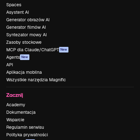
Spaces
Asystent AI
Generator obrazów AI
Generator filmów AI
Syntezator mowy AI
Zasoby stockowe
MCP dla Claude/ChatGPT
New
Agents
New
API
Aplikacja mobilna
Wszystkie narzędzia Magnific
Zacznij
Academy
Dokumentacja
Wsparcie
Regulamin serwisu
Polityka prywatności