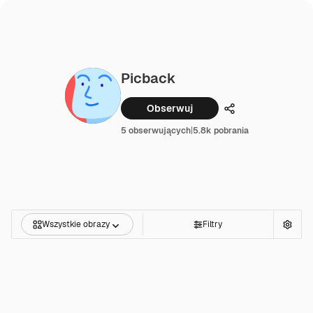
Picback
Obserwuj
Udostępnij
5 obserwujących
|
5.8k pobrania
Wszystkie obrazy
Filtry