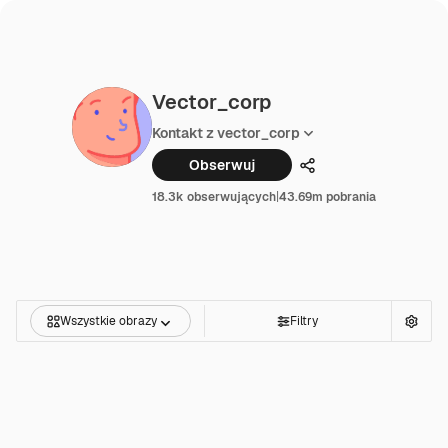
Vector_corp
Kontakt z vector_corp
Obserwuj
Udostępnij
18.3k obserwujących
|
43.69m pobrania
Wszystkie obrazy
Filtry