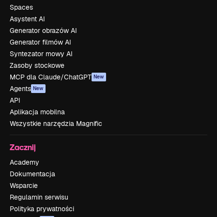
Spaces
Asystent AI
Generator obrazów AI
Generator filmów AI
Syntezator mowy AI
Zasoby stockowe
MCP dla Claude/ChatGPT
New
Agents
New
API
Aplikacja mobilna
Wszystkie narzędzia Magnific
Zacznij
Academy
Dokumentacja
Wsparcie
Regulamin serwisu
Polityka prywatności