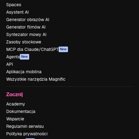
Spaces
Asystent AI
Generator obrazów AI
Generator filmów AI
Syntezator mowy AI
Zasoby stockowe
MCP dla Claude/ChatGPT
New
Agents
New
API
Aplikacja mobilna
Wszystkie narzędzia Magnific
Zacznij
Academy
Dokumentacja
Wsparcie
Regulamin serwisu
Polityka prywatności