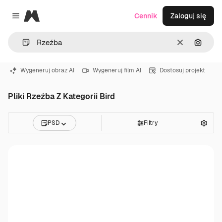
Magnific
Cennik
Zaloguj się
Close menu
Wyczyść
Szukaj
Wygeneruj obraz AI
Wygeneruj film AI
Dostosuj projekt
Pliki Rzeźba Z Kategorii Bird
PSD
Filtry