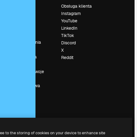
Cennik
Obsługa klienta
O nas
Instagram
Reviews
YouTube
su
Kariera
LinkedIn
Trendy
TikTok
wyszukiwania
Discord
Blog
X
Wydarzenia
Reddit
Slidesgo
a
Sprzedaj swoje
treści
Sala prasowa
Szukasz
magnific.ai
ree to the storing of cookies on your device to enhance site