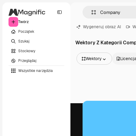
Twórz
Wygeneruj obraz AI
W
Początek
Szukaj
Wektory Z Kategorii Com
Stockowy
Wektory
Licencj
Przeglądaj
Wszystkie obrazy
Wszystkie narzędzia
Wektory
Ilustracje
Zdjęcia
PSD
Szablony
Mockupy
Filmy
Klipy wideo
Ruchome grafiki
Szablony wideo
Ikony
Modele 3D
Czcionki