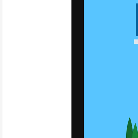
Platforma kreat
najlepszych pr
subskrybentów 
przedsiębiorstw,
Polski
Copyright © 2010