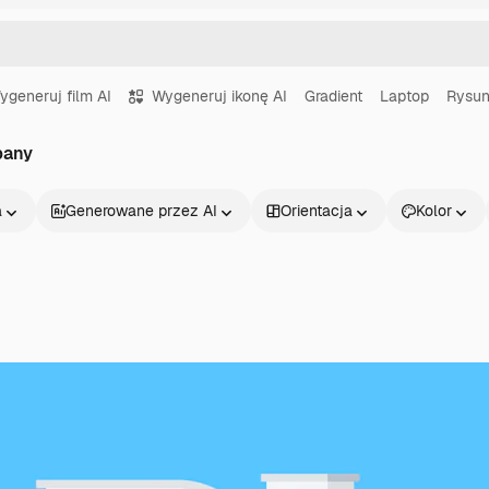
ygeneruj film AI
Wygeneruj ikonę AI
Gradient
Laptop
Rysu
pany
a
Generowane przez AI
Orientacja
Kolor
Produkty
Zacznij