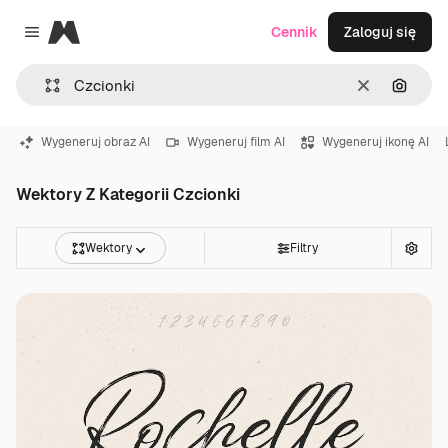
Magnific
Cennik
Zaloguj się
Close menu
Wyczyść
Szukaj
Wygeneruj obraz AI
Wygeneruj film AI
Wygeneruj ikonę AI
Wektory Z Kategorii Czcionki
Wektory
Filtry