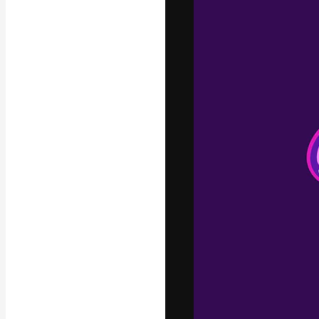
Platforma kreat
najlepszych pr
subskrybentów 
przedsiębiorstw,
Polski
Copyright © 2010