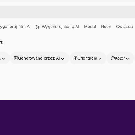
ygeneruj film AI
Wygeneruj ikonę AI
Medal
Neon
Gwiazda
rt
a
Generowane przez AI
Orientacja
Kolor
Produkty
Zacznij