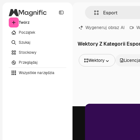
Twórz
Wygeneruj obraz AI
W
Początek
Szukaj
Wektory Z Kategorii Espo
Stockowy
Wektory
Licencj
Przeglądaj
Wszystkie obrazy
Wszystkie narzędzia
Wektory
Ilustracje
Zdjęcia
PSD
Szablony
Mockupy
Filmy
Klipy wideo
Ruchome grafiki
Szablony wideo
Ikony
Modele 3D
Czcionki