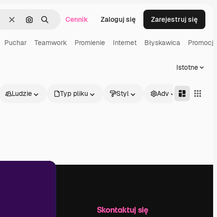
Cennik
Zaloguj się
Zarejestruj się
Wyczyść
Szukaj według obrazu
Szukaj
Puchar
Teamwork
Promienie
Internet
Błyskawica
Promocj
Istotne
Ludzie
Typ pliku
Styl
Adv
Firma
Skontaktuj się