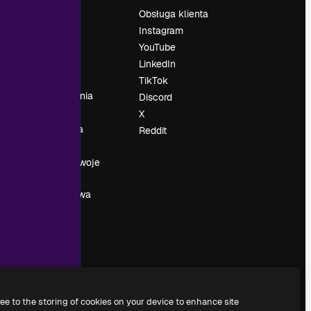
Cennik
Obsługa klienta
O nas
Instagram
Reviews
YouTube
su
Kariera
LinkedIn
Trendy
TikTok
wyszukiwania
Discord
Blog
X
Wydarzenia
Reddit
Slidesgo
a
Sprzedaj swoje
treści
Sala prasowa
Szukasz
magnific.ai
ree to the storing of cookies on your device to enhance site