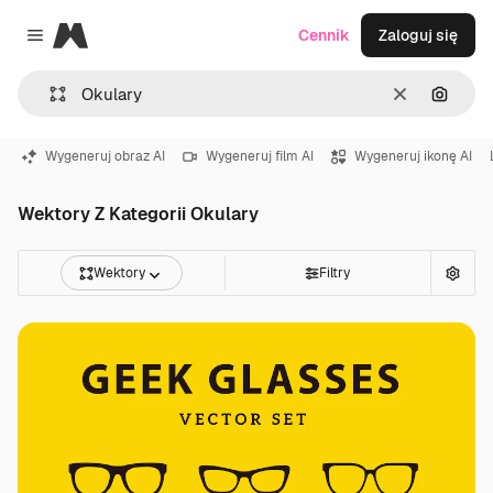
Magnific
Cennik
Zaloguj się
Close menu
Wyczyść
Szukaj
Wygeneruj obraz AI
Wygeneruj film AI
Wygeneruj ikonę AI
Wektory Z Kategorii Okulary
Wektory
Filtry