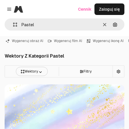
Magnific
Cennik
Zaloguj się
Close menu
Wyczyść
Szukaj
Wygeneruj obraz AI
Wygeneruj film AI
Wygeneruj ikonę AI
Wektory Z Kategorii Pastel
Wektory
Filtry