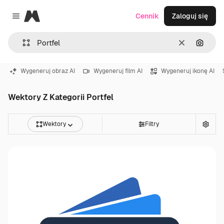
Magnific
Cennik
Zaloguj się
Close menu
Wyczyść
Szukaj
Wygeneruj obraz AI
Wygeneruj film AI
Wygeneruj ikonę AI
Wektory Z Kategorii Portfel
Wektory
Filtry