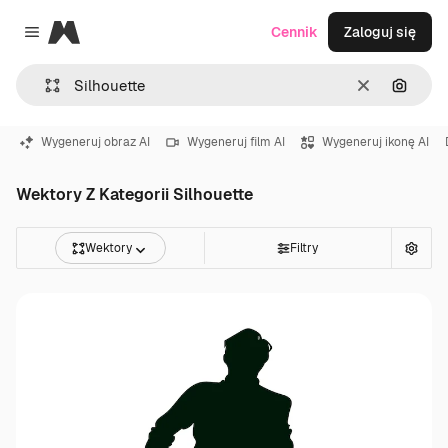
Magnific
Cennik
Zaloguj się
Close menu
Wyczyść
Szukaj
Wygeneruj obraz AI
Wygeneruj film AI
Wygeneruj ikonę AI
Wektory Z Kategorii Silhouette
Wektory
Filtry