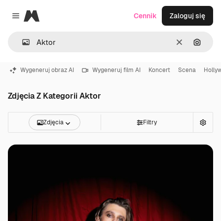
Magnific
Cennik
Zaloguj się
Close menu
Wyczyść
Szukaj
Wygeneruj obraz AI
Wygeneruj film AI
Koncert
Scena
Holly
Zdjęcia Z Kategorii Aktor
Zdjęcia
Filtry