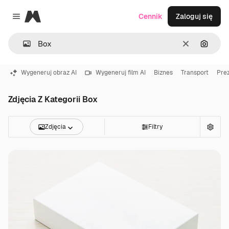
Magnific
Cennik
Zaloguj się
Close menu
Wyczyść
Szukaj
Wygeneruj obraz AI
Wygeneruj film AI
Biznes
Transport
Pre
Zdjęcia Z Kategorii Box
Zdjęcia
Filtry