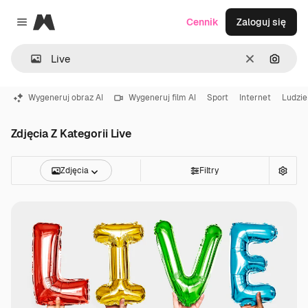
Magnific
Cennik
Zaloguj się
Close menu
Wyczyść
Szukaj
Wygeneruj obraz AI
Wygeneruj film AI
Sport
Internet
Ludzie
Zdjęcia Z Kategorii Live
Zdjęcia
Filtry