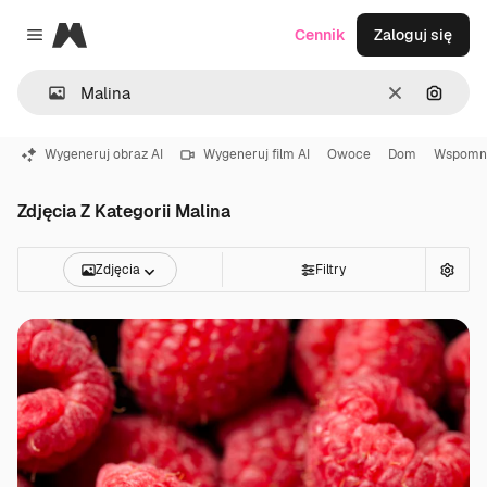
Magnific
Cennik
Zaloguj się
Close menu
Wyczyść
Szukaj
Wygeneruj obraz AI
Wygeneruj film AI
Owoce
Dom
Wspomni
Zdjęcia Z Kategorii Malina
Zdjęcia
Filtry