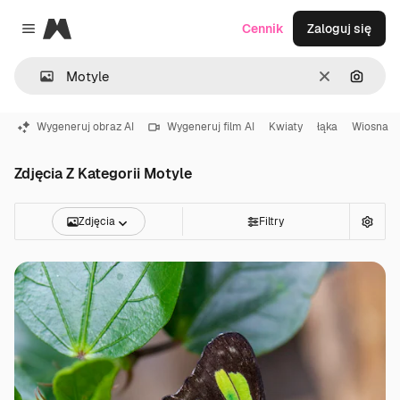
Magnific
Cennik
Zaloguj się
Close menu
Wyczyść
Szukaj
Wygeneruj obraz AI
Wygeneruj film AI
Kwiaty
łąka
Wiosna
Zdjęcia Z Kategorii Motyle
Zdjęcia
Filtry