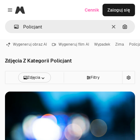
Magnific
Cennik
Zaloguj się
Close menu
Wyczyść
Szukaj
Wygeneruj obraz AI
Wygeneruj film AI
Wypadek
Zima
Policj
Zdjęcia Z Kategorii Policjant
Zdjęcia
Filtry