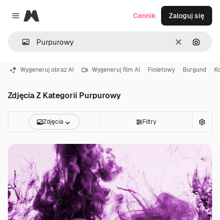
Magnific
Cennik
Zaloguj się
Close menu
Wyczyść
Szukaj
Wygeneruj obraz AI
Wygeneruj film AI
Fioletowy
Burgund
K
Zdjęcia Z Kategorii Purpurowy
Zdjęcia
Filtry