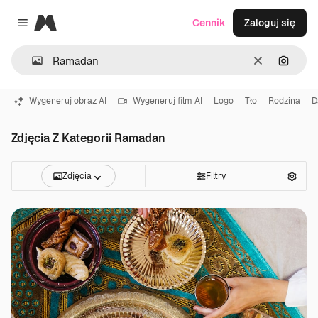
Magnific
Cennik
Zaloguj się
Close menu
Wyczyść
Szukaj
Wygeneruj obraz AI
Wygeneruj film AI
Logo
Tło
Rodzina
D
Zdjęcia Z Kategorii Ramadan
Zdjęcia
Filtry