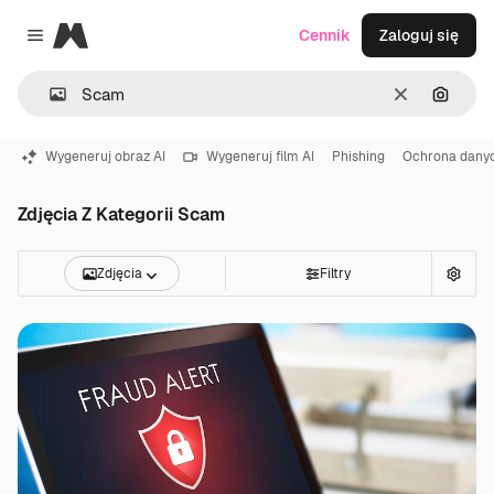
Magnific
Cennik
Zaloguj się
Close menu
Wyczyść
Szukaj
Wygeneruj obraz AI
Wygeneruj film AI
Phishing
Ochrona dany
Zdjęcia Z Kategorii Scam
Zdjęcia
Filtry