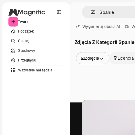
Twórz
Wygeneruj obraz AI
W
Początek
Szukaj
Zdjęcia Z Kategorii Spanie
Stockowy
Zdjęcia
Licencja
Przeglądaj
Wszystkie obrazy
Wszystkie narzędzia
Wektory
Ilustracje
Zdjęcia
PSD
Szablony
Mockupy
Filmy
Klipy wideo
Ruchome grafiki
Szablony wideo
Ikony
Modele 3D
Czcionki