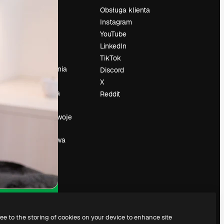
Cennik
Obsługa klienta
O nas
Instagram
Reviews
YouTube
su
Kariera
LinkedIn
Trendy
TikTok
wyszukiwania
Discord
Blog
X
Wydarzenia
Reddit
Slidesgo
a
Sprzedaj swoje
treści
Sala prasowa
Szukasz
magnific.ai
ree to the storing of cookies on your device to enhance site