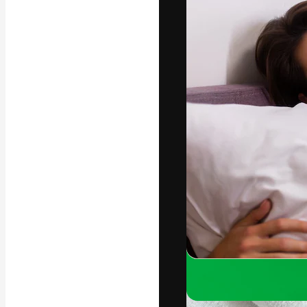
Platforma kreat
najlepszych pr
subskrybentów 
przedsiębiorstw,
Polski
Copyright © 2010