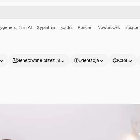
ygeneruj film AI
Sypialnia
Kołdra
Pościel
Noworodek
śpiące
Generowane przez AI
Orientacja
Kolor
Produkty
Zacznij