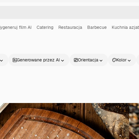
ygeneruj film AI
Catering
Restauracja
Barbecue
Kuchnia azja
Generowane przez AI
Orientacja
Kolor
Produkty
Zacznij