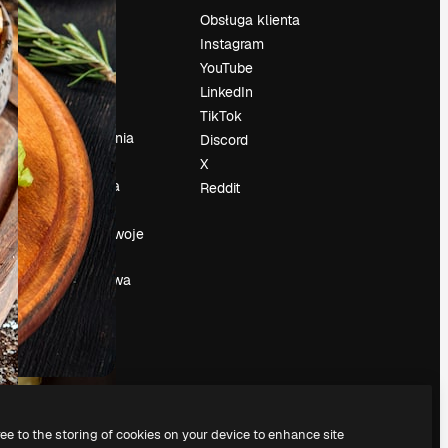
Cennik
Obsługa klienta
O nas
Instagram
Reviews
YouTube
su
Kariera
LinkedIn
Trendy
TikTok
wyszukiwania
Discord
Blog
X
Wydarzenia
Reddit
Slidesgo
a
Sprzedaj swoje
treści
Sala prasowa
Szukasz
magnific.ai
ree to the storing of cookies on your device to enhance site