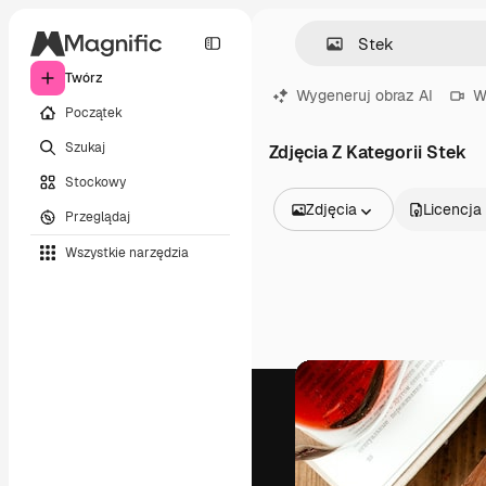
Twórz
Wygeneruj obraz AI
W
Początek
Szukaj
Zdjęcia Z Kategorii Stek
Stockowy
Zdjęcia
Licencja
Przeglądaj
Wszystkie obrazy
Wszystkie narzędzia
Wektory
Ilustracje
Zdjęcia
PSD
Szablony
Mockupy
Filmy
Klipy wideo
Ruchome grafiki
Szablony wideo
Ikony
Modele 3D
Czcionki