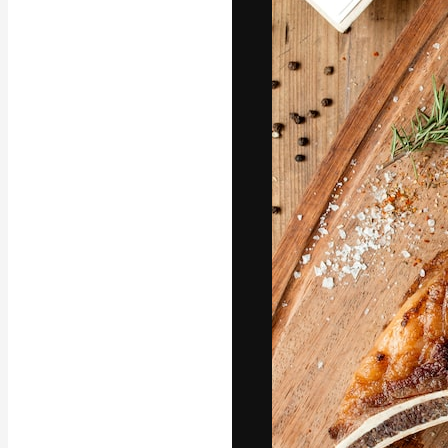
Platforma kreat
najlepszych pr
subskrybentów 
przedsiębiorstw,
Polski
Copyright © 2010